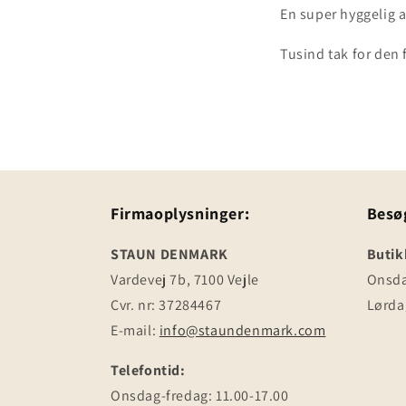
En super hyggelig 
Tusind tak for den 
Firmaoplysninger:
Besø
STAUN DENMARK
Butik
Vardevej 7b, 7100 Vejle
Onsdag
Cvr. nr: 37284467
Lørdag
E-mail:
info@staundenmark.com
Telefontid:
Onsdag-fredag: 11.00-17.00