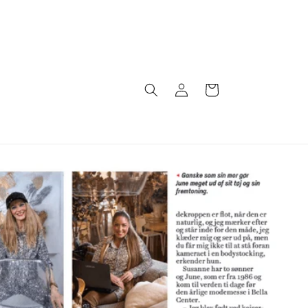
Log
Indkøbskurv
ind