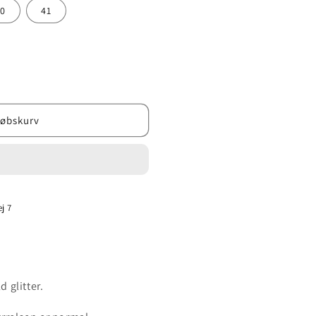
0
41
købskurv
j 7
 glitter.