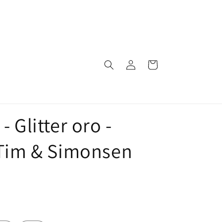
Log
Indkøbskurv
ind
 Glitter oro -
 Tim & Simonsen