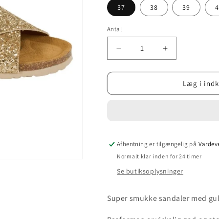
37
38
39
4
Antal
Reducer
Øg
antallet
antallet
for
for
Annet
Annet
Læg i ind
Nature
Nature
-
-
Glitter
Glitter
oro
oro
-
-
Afhentning er tilgængelig på
Sandaler
Sandaler
Vardeve
fra
fra
Normalt klar inden for 24 timer
Tim
Tim
Se butiksoplysninger
&amp;
&amp;
Simonsen
Simonsen
Super smukke sandaler med guld