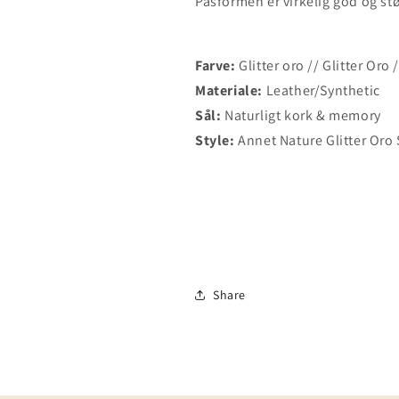
Pasformen er virkelig god og st
Farve:
Glitter oro // Glitter Oro 
Materiale:
Leather/Synthetic
Sål:
Naturligt kork & memory
Style:
Annet Nature Glitter Oro
Share