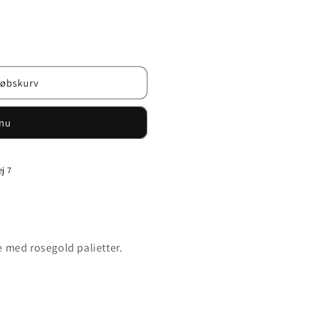
ler
ilgængelig
købskurv
nu
j 7
 med rosegold palietter.