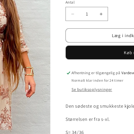
el
Antal
ut
Reducer
Øg
antallet
antallet
for
for
Babydoll
Babydoll
Læg i ind
kjole
kjole
i
i
Køb 
nude
nude
Afhentning er tilgængelig på
Vardeve
Normalt klar inden for 24 timer
Se butiksoplysninger
Den sødeste og smukkeste kjole
Størrelsen er fra s-xl.
S= 34/36