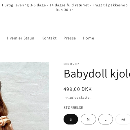
Hurtig levering 3-6 dage - 14 dages fuld returret - Fragt til pakkeshop
kun 30 kr.
r
Hvem er Staun
Kontakt
Presse
Home
MIN BUTIK
Babydoll kjol
Normalpris
499,00 DKK
Inklusive skatter.
STØRRELSE
Va
S
M
L
Xl
er
ud