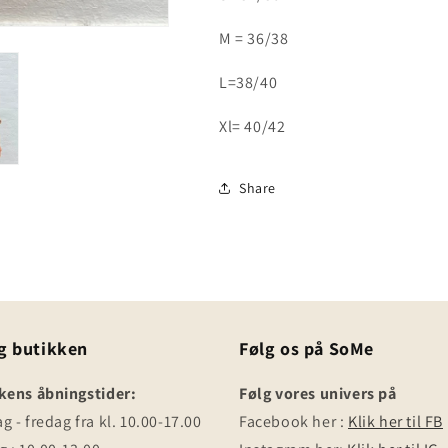
M = 36/38
L=38/40
Xl= 40/42
Share
g butikken
Følg os på SoMe
kens åbningstider:
Følg vores univers på
 - fredag fra kl. 10.00-17.00
Facebook her :
Klik her til FB