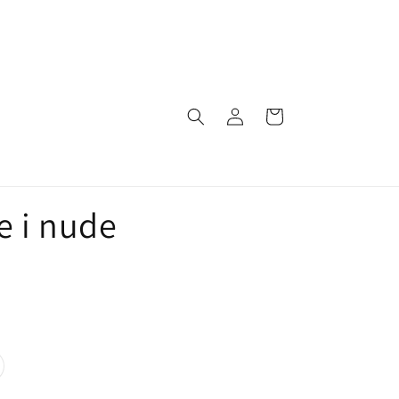
Log
Indkøbskurv
ind
e i nude
rianten
solgt