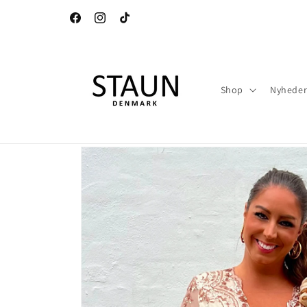
Gå til
indhold
Facebook
Instagram
TikTok
Shop
Nyhede
Gå til
produktoplysninger