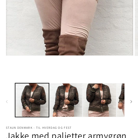
Åbn
Å
mediet
m
1
2
i
i
modus
m
STAUN DENMARK - TIL HVERDAG OG FEST
Jakke med palietter armygrøn