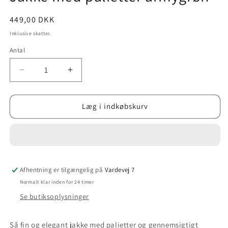
Normalpris
449,00 DKK
Inklusive skatter.
Antal
Reducer
Øg
antallet
antallet
for
for
Jakke
Jakke
Læg i indkøbskurv
med
med
palietter
palietter
armygrøn
armygrøn
Afhentning er tilgængelig på
Vardevej 7
Normalt klar inden for 24 timer
Se butiksoplysninger
Så fin og elegant jakke med palietter og gennemsigtigt