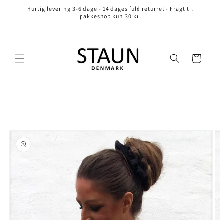
Gå til
Hurtig levering 3-6 dage - 14 dages fuld returret - Fragt til
indhold
pakkeshop kun 30 kr.
Indkøbskurv
å til
roduktoplysninger